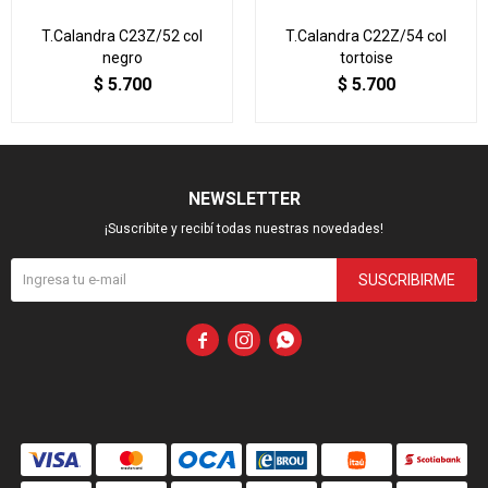
T.Calandra C23Z/52 col
T.Calandra C22Z/54 col
negro
tortoise
$
5.700
$
5.700
NEWSLETTER
¡Suscribite y recibí todas nuestras novedades!
SUSCRIBIRME


