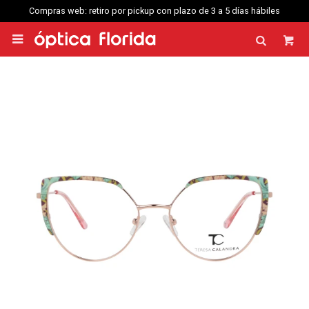
Compras web: retiro por pickup con plazo de 3 a 5 días hábiles
