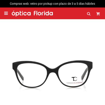
Compras web: retiro por pickup con plazo de 3 a 5 días hábiles
