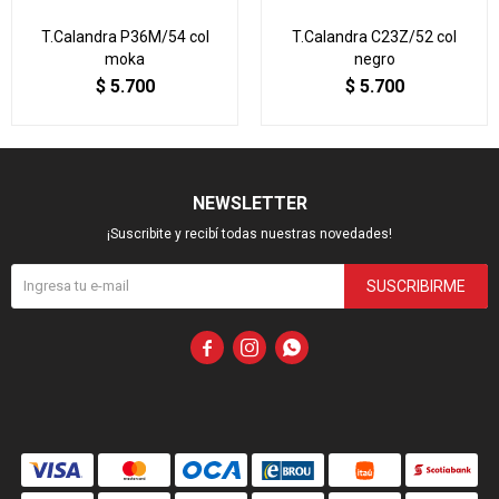
T.Calandra P36M/54 col
T.Calandra C23Z/52 col
moka
negro
$
5.700
$
5.700
NEWSLETTER
¡Suscribite y recibí todas nuestras novedades!
SUSCRIBIRME


