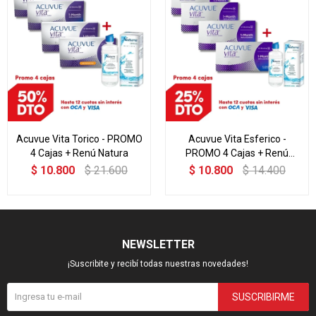
Acuvue Vita Torico - PROMO
Acuvue Vita Esferico -
4 Cajas + Renú Natura
PROMO 4 Cajas + Renú
Natura
$
10.800
$
21.600
$
10.800
$
14.400
NEWSLETTER
¡Suscribite y recibí todas nuestras novedades!
SUSCRIBIRME