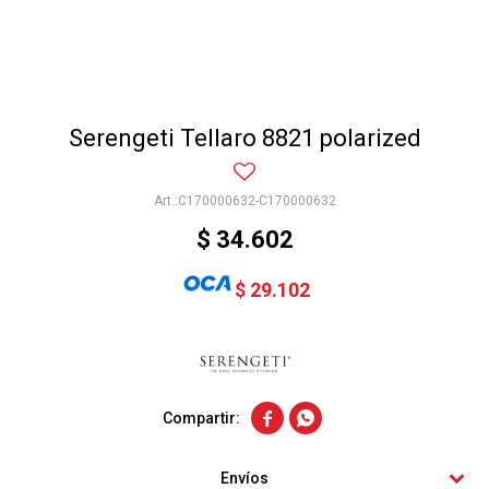
Serengeti Tellaro 8821 polarized
C170000632-C170000632
$
34.602
$
29.102


Envíos