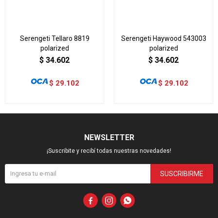
Serengeti Tellaro 8819
Serengeti Haywood 543003
polarized
polarized
$
34.602
$
34.602
$
29.102
$
29.102
NEWSLETTER
¡Suscribite y recibí todas nuestras novedades!
SUSCRIBIRME


