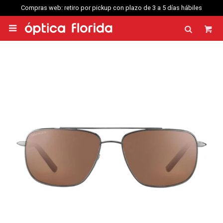
Compras web: retiro por pickup con plazo de 3 a 5 días hábiles
