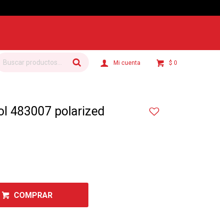
$
0
col 483007 polarized
COMPRAR