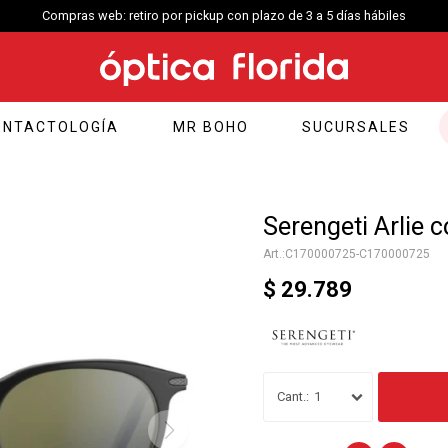
Compras web: retiro por pickup con plazo de 3 a 5 días hábiles
ONTACTOLOGÍA
MR BOHO
SUCURSALES
Serengeti Arlie 
C170000725-C170000725
$
29.789
1