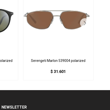
olarized
Serengeti Marlon 539004 polarized
Sere
$
31.601
NEWSLETTER