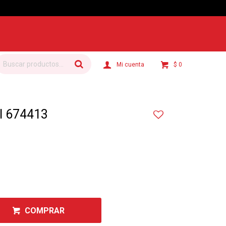
$
0
l 674413
1
COMPRAR