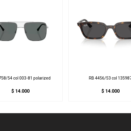
758/54 col 003-81 polarized
RB 4456/53 col 13598
$
14.000
$
14.000