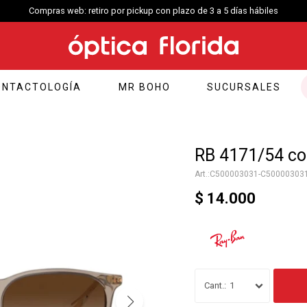
Compras web: retiro por pickup con plazo de 3 a 5 días hábiles
ONTACTOLOGÍA
MR BOHO
SUCURSALES
RB 4171/54 co
C500003031-C50000303
$
14.000
1