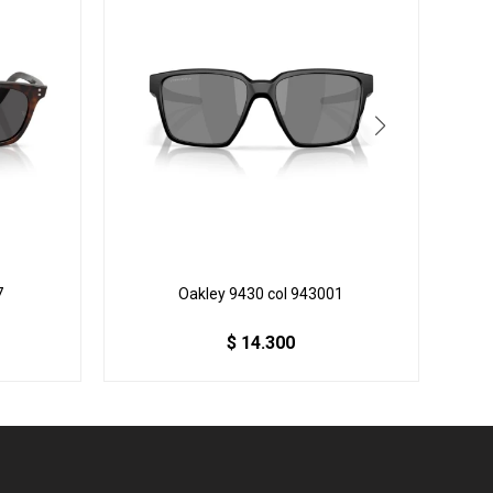
7
Oakley 9430 col 943001
RB 
$
14.300