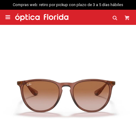
Compras web: retiro por pickup con plazo de 3 a 5 días hábiles
