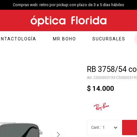
Compras web: retiro por pickup con plazo de 3 a 5 días hábiles
ONTACTOLOGÍA
MR BOHO
SUCURSALES
RB 3758/54 col
C500003193-C50000319
$
14.000
1