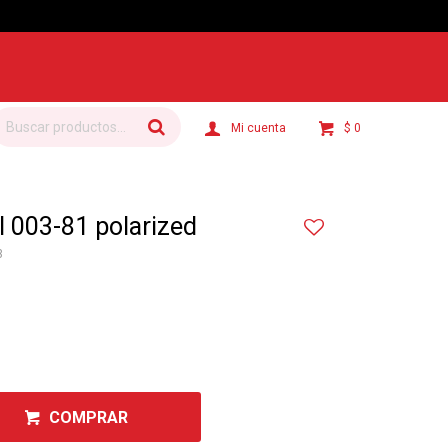
$
0
 003-81 polarized
3
COMPRAR