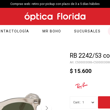
Compras web: retiro por pickup con plazo de 3 a 5 días hábiles
ONTACTOLOGÍA
MR BOHO
SUCURSALES
RB 2242/53 co
C500003086-C50000308
$
15.600
1