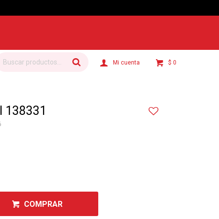
$
0
l 138331
6
COMPRAR