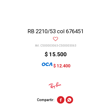
RB 2210/53 col 676451
C500003063-C500003063
$
15.500
$
12.400

