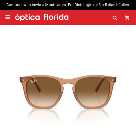
Compras web envío a Montevideo: Por Distrilogic de 3 a 5 días hábiles.
