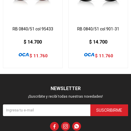
RB 0840/51 col 95433
RB 0840/51 col 901-31
$
14.700
$
14.700
$
11.760
$
11.760
NEWSLETTER
¡Suscribite y recibí todas nuestras novedades!
SUSCRIBIRME


