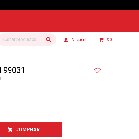
$
0
l 99031
5
COMPRAR