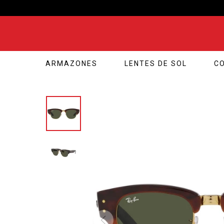
Compras web: retiro por pickup con pla
ARMAZONES
LENTES DE SOL
C