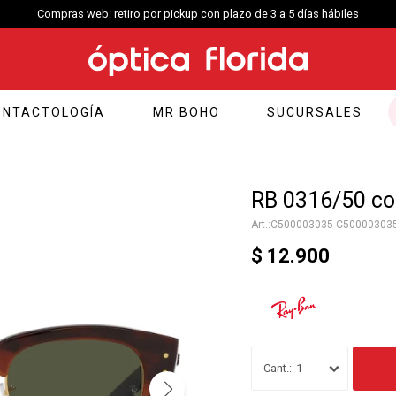
zo de 3 a 5 días hábiles
ONTACTOLOGÍA
MR BOHO
SUCURSALES
RB 0316/50 co
C500003035-C50000303
$
12.900
1