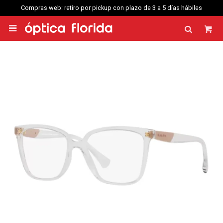
Compras web: retiro por pickup con plazo de 3 a 5 días hábiles
