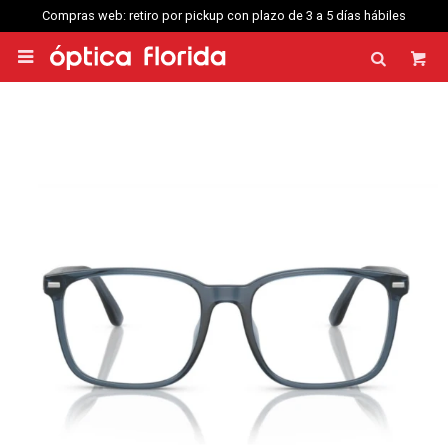
Compras web: retiro por pickup con plazo de 3 a 5 días hábiles
