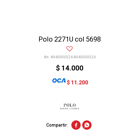
Polo 2271U col 5698
A940000524-A940000524
$
14.000
$
11.200

