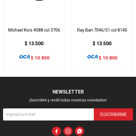
Michael Kors 4088 col 3706
Ray Ban 7046/51 col 8140
$
13.500
$
13.500
$
10.800
$
10.800
NEWSLETTER
¡Suscribite y recibí todas nuestras novedades!
SUSCRIBIRME


