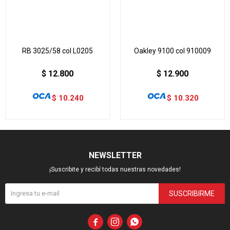
RB 3025/58 col L0205
Oakley 9100 col 910009
$
12.800
$
12.900
$
10.240
$
10.320
NEWSLETTER
¡Suscribite y recibí todas nuestras novedades!
SUSCRIBIRME


