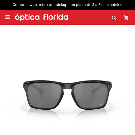
Compras web: retiro por pickup con plazo de 3 a 5 días hábiles
