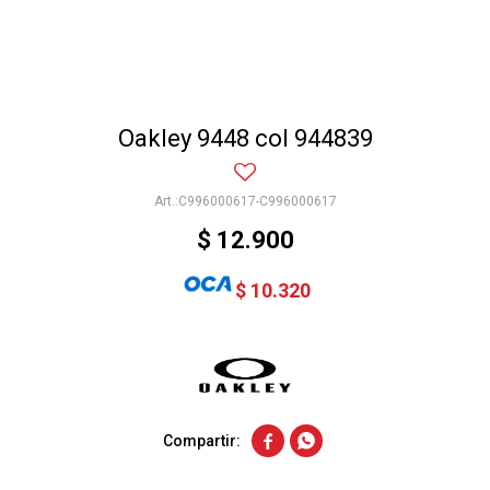
Oakley 9448 col 944839
C996000617-C996000617
$
12.900
$
10.320

