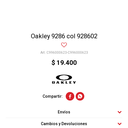
Oakley 9286 col 928602
C996000623-C996000623
$
19.400


Envíos
Cambios y Devoluciones