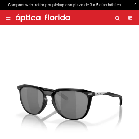
 hábiles
Compras web envío a Montevideo: Por Distrilogic de 3 a 5 días 
