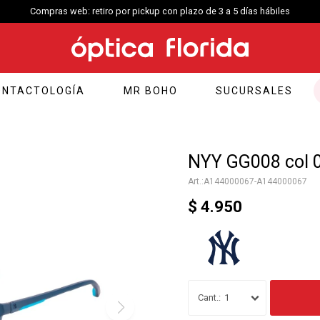
Compras web: retiro por pickup con plazo de 3 a 5 días hábiles
ONTACTOLOGÍA
MR BOHO
SUCURSALES
NYY GG008 col 
A144000067-A144000067
$
4.950
1