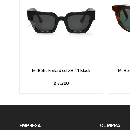
Mr Boho Frelard col ZB-11 Black
Mr Bo
$
7.300
EMPRESA
COMPRA