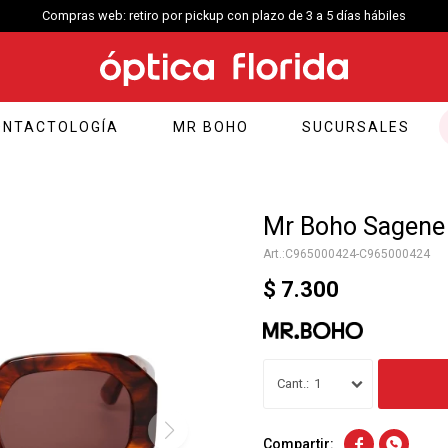
Compras web: retiro por pickup con plazo de 3 a 5 días hábiles
ONTACTOLOGÍA
MR BOHO
SUCURSALES
Mr Boho Sagene
C965000424-C965000424
$
7.300
1

