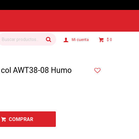
$
0
 col AWT38-08 Humo
COMPRAR