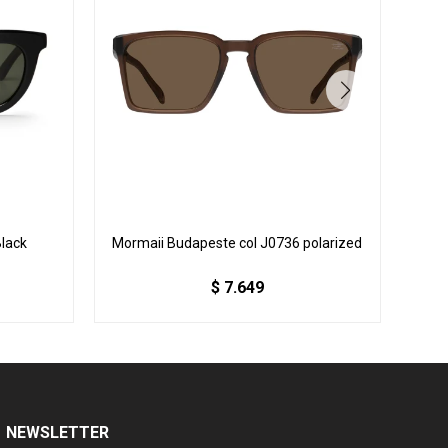
Black
Mormaii Budapeste col J0736 polarized
Morm
$
7.649
NEWSLETTER