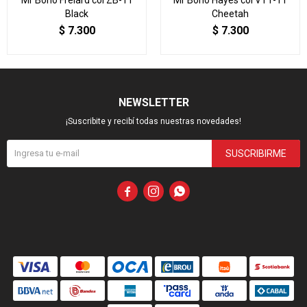
Mr Boho Frelard col ZB-11
Mr Boho Hayes col VT1-11
Black
Cheetah
$
7.300
$
7.300
NEWSLETTER
¡Suscribite y recibí todas nuestras novedades!
SUSCRIBIRME


