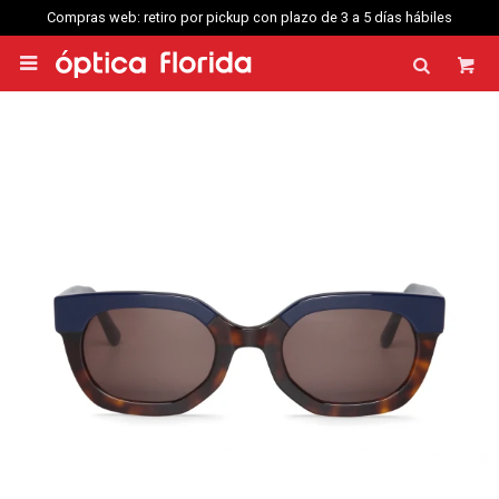
Compras web: retiro por pickup con plazo de 3 a 5 días hábiles
