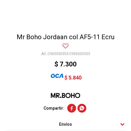
Mr Boho Jordaan col AF5-11 Ecru
C965000353-C965000353
$
7.300
$
5.840


Envíos