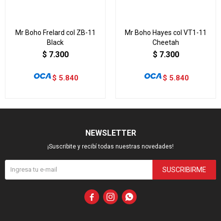
Mr Boho Frelard col ZB-11
Mr Boho Hayes col VT1-11
Black
Cheetah
$
7.300
$
7.300
$
5.840
$
5.840
NEWSLETTER
¡Suscribite y recibí todas nuestras novedades!
SUSCRIBIRME


