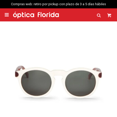
Compras web: retiro por pickup con plazo de 3 a 5 días hábiles
