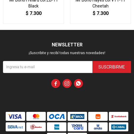
Mr Boho Frelard col ZB-11
Mr Boho Hayes col VT1-11
Black
Cheetah
$
7.300
$
7.300
NEWSLETTER
¡Suscribite y recibí todas nuestras novedades!
SUSCRIBIRME


