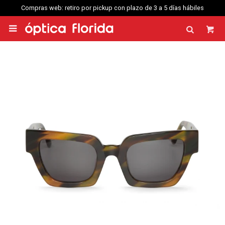
Compras web: retiro por pickup con plazo de 3 a 5 días hábiles
