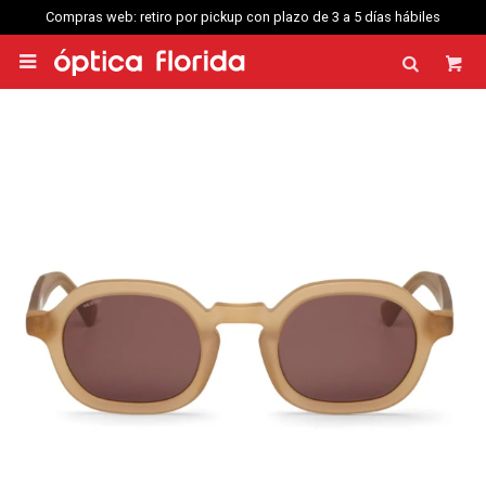
Compras web: retiro por pickup con plazo de 3 a 5 días hábiles
