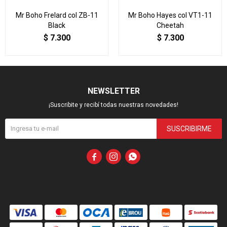
Mr Boho Frelard col ZB-11
Mr Boho Hayes col VT1-11
Black
Cheetah
$
7.300
$
7.300
NEWSLETTER
¡Suscribite y recibí todas nuestras novedades!
SUSCRIBIRME


