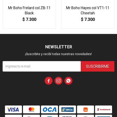
Mr Boho Frelard col ZB-11
Mr Boho Hayes col VT1-11
Black
Cheetah
$
7.300
$
7.300
NEWSLETTER
¡Suscribite y recibí todas nuestras novedades!
SUSCRIBIRME


