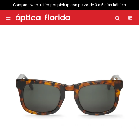
Compras web: retiro por pickup con plazo de 3 a 5 días hábiles
