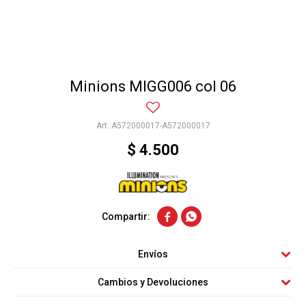
Minions MIGG006 col 06
A572000017-A572000017
$
4.500


Envíos
Cambios y Devoluciones