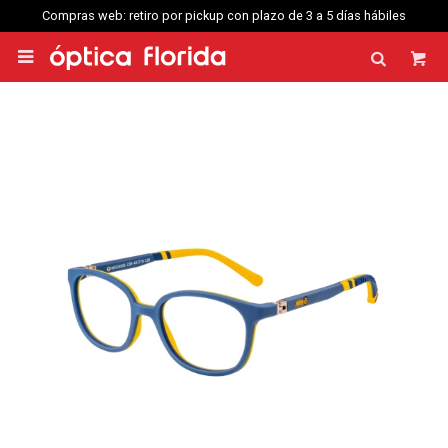
Compras web: retiro por pickup con plazo de 3 a 5 días hábiles
