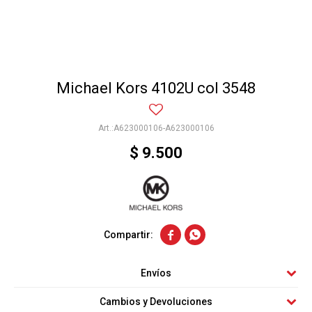
Michael Kors 4102U col 3548
A623000106-A623000106
$
9.500


Envíos
Cambios y Devoluciones