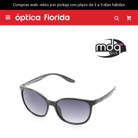
Compras web: retiro por pickup con plazo de 3 a 5 días hábiles
