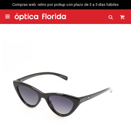
Compras web: retiro por pickup con plazo de 3 a 5 días hábiles
