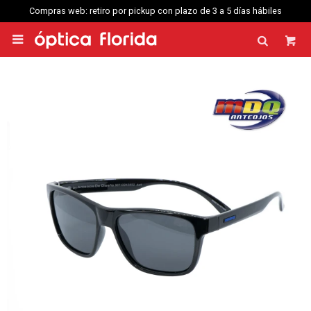
Compras web: retiro por pickup con plazo de 3 a 5 días hábiles
