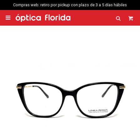
Compras web: retiro por pickup con plazo de 3 a 5 días hábiles
