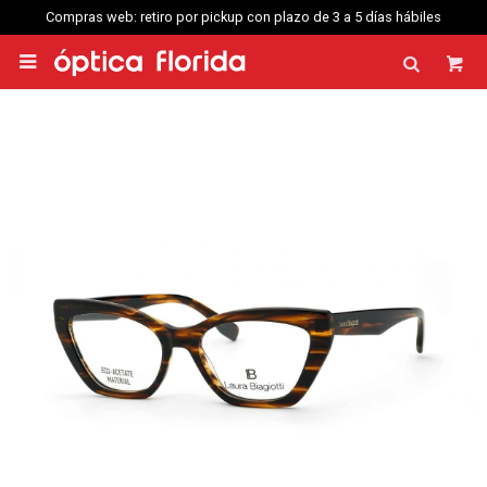
Compras web: retiro por pickup con plazo de 3 a 5 días hábiles
