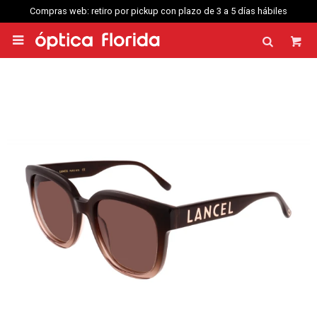
Compras web: retiro por pickup con plazo de 3 a 5 días hábiles
