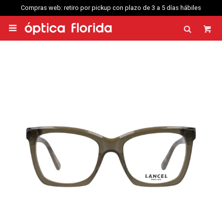
Compras web: retiro por pickup con plazo de 3 a 5 días hábiles
