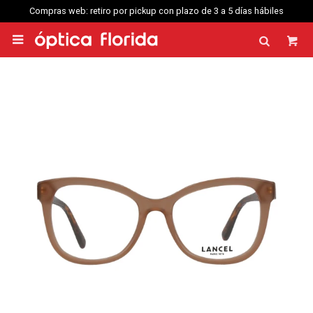
Compras web: retiro por pickup con plazo de 3 a 5 días hábiles
