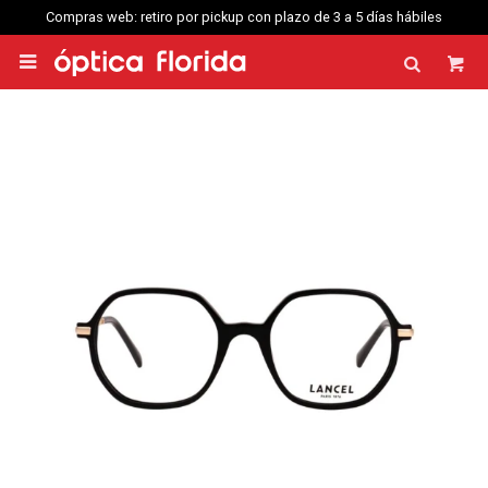
Compras web: retiro por pickup con plazo de 3 a 5 días hábiles
