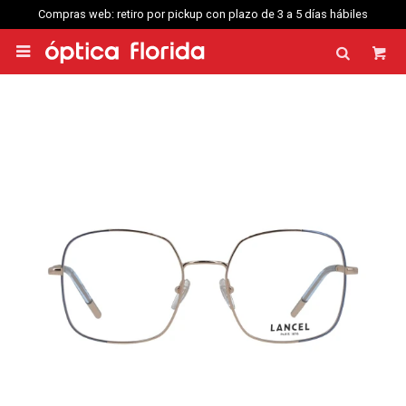
Compras web: retiro por pickup con plazo de 3 a 5 días hábiles
