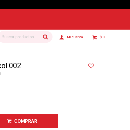
$
0
col 002
5
COMPRAR