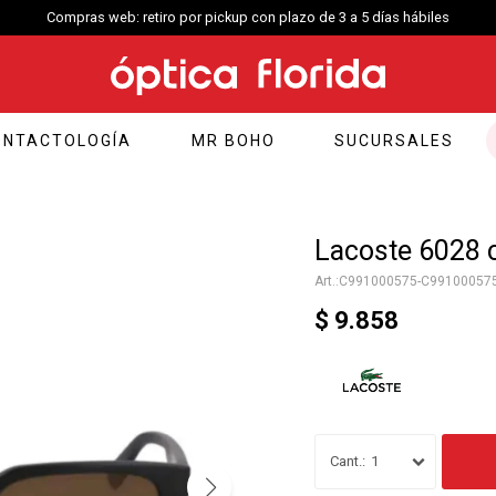
Compras web: retiro por pickup con plazo de 3 a 5 días hábiles
ONTACTOLOGÍA
MR BOHO
SUCURSALES
Lacoste 6028 
C991000575-C99100057
$
9.858
1