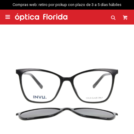
Compras web: retiro por pickup con plazo de 3 a 5 días hábiles
