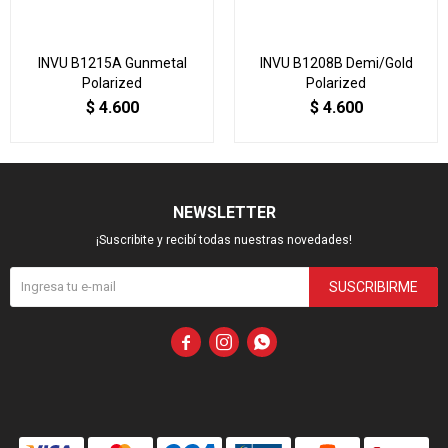
INVU B1215A Gunmetal
INVU B1208B Demi/Gold
Polarized
Polarized
$
4.600
$
4.600
NEWSLETTER
¡Suscribite y recibí todas nuestras novedades!
SUSCRIBIRME


