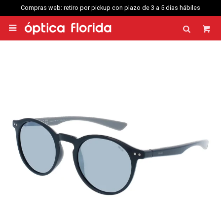
Compras web: retiro por pickup con plazo de 3 a 5 días hábiles
