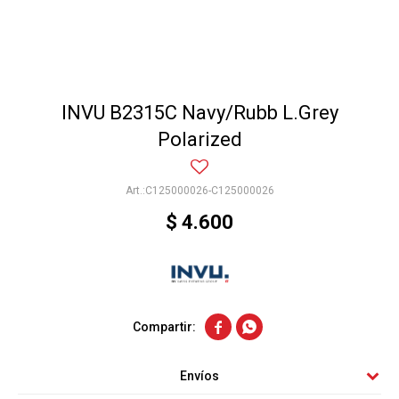
INVU B2315C Navy/Rubb L.Grey
Polarized
C125000026-C125000026
$
4.600


Envíos