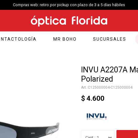
Compras web: retiro por pickup con plazo de 3 a 5 días hábiles
ONTACTOLOGÍA
MR BOHO
SUCURSALES
INVU A2207A Mat
Polarized
C125000004-C125000004
$
4.600
1