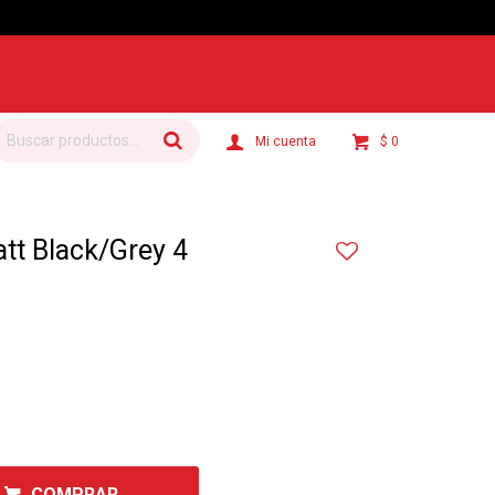
$
0
t Black/Grey 4
COMPRAR