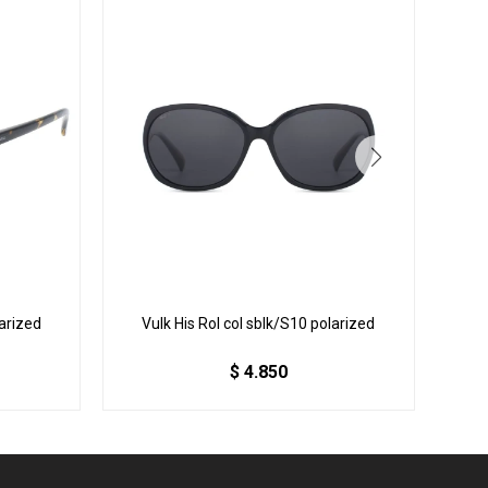
arized
Vulk His Rol col sblk/S10 polarized
Vul
$
4.850