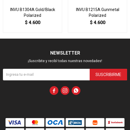
INVU B1304A Gold/Black
INVU B1215A Gunmetal
Polarized
Polarized
$
4.600
$
4.600
NEWSLETTER
¡Suscribite y recibí todas nuestras novedades!
SUSCRIBIRME


