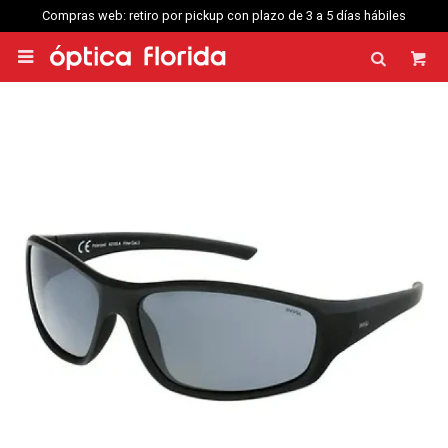
Compras web: retiro por pickup con plazo de 3 a 5 días hábiles
