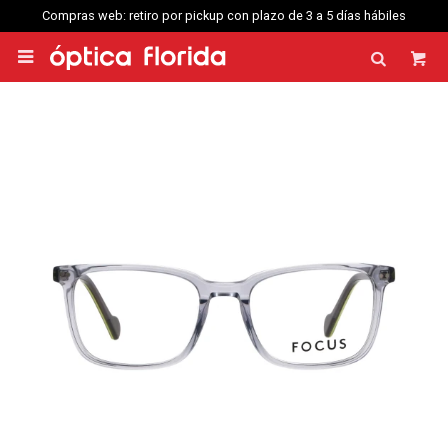
Compras web: retiro por pickup con plazo de 3 a 5 días hábiles
