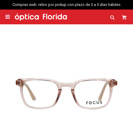
Compras web: retiro por pickup con plazo de 3 a 5 días hábiles
