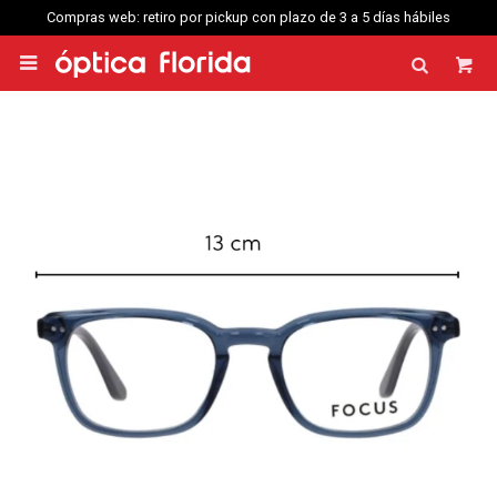
Compras web: retiro por pickup con plazo de 3 a 5 días hábiles
