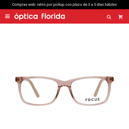
Compras web: retiro por pickup con plazo de 3 a 5 días hábiles
