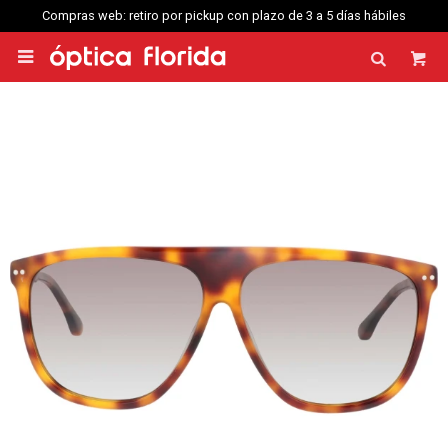
Compras web: retiro por pickup con plazo de 3 a 5 días hábiles
