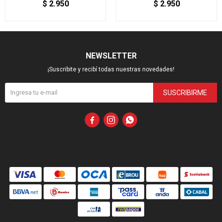
$
2.950
$
2.950
NEWSLETTER
¡Suscribite y recibí todas nuestras novedades!
SUSCRIBIRME


