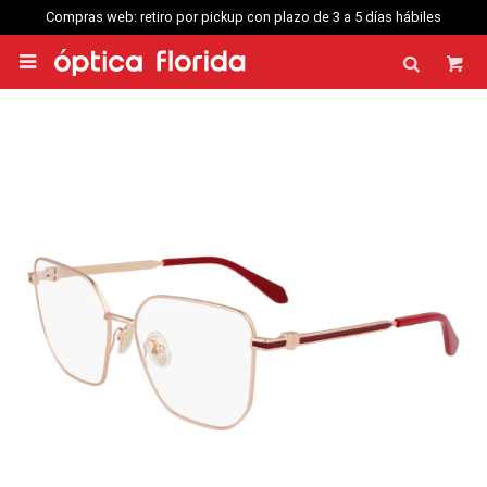
Compras web: retiro por pickup con plazo de 3 a 5 días hábiles
