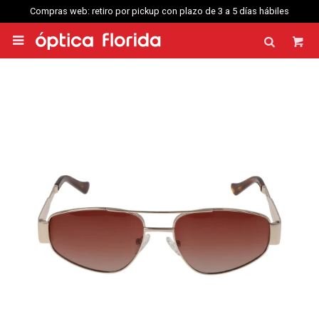
Compras web: retiro por pickup con plazo de 3 a 5 días hábiles
