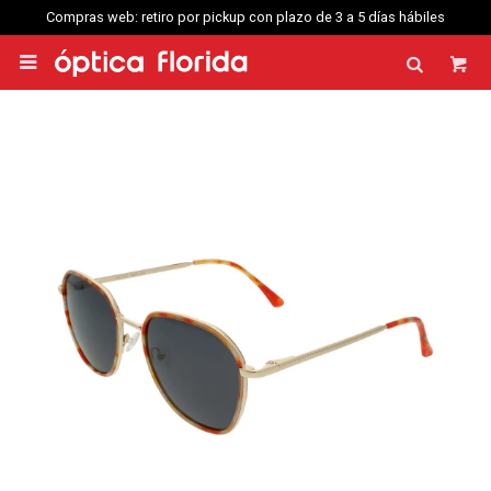
Compras web: retiro por pickup con plazo de 3 a 5 días hábiles
