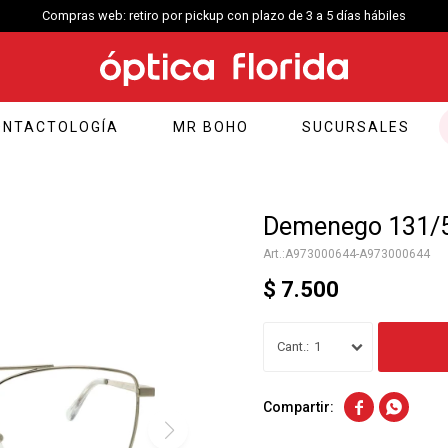
Compras web: retiro por pickup con plazo de 3 a 5 días hábiles
ONTACTOLOGÍA
MR BOHO
SUCURSALES
Demenego 131/5
A973000644-A973000644
$
7.500
1

