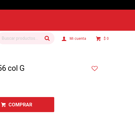
$
0
6 col G
COMPRAR