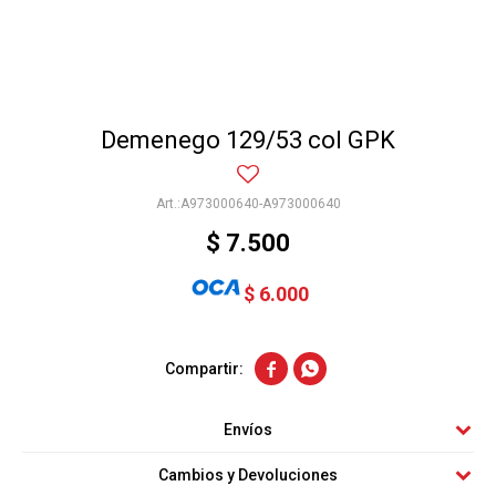
Demenego 129/53 col GPK
A973000640-A973000640
$
7.500
$
6.000


Envíos
Cambios y Devoluciones