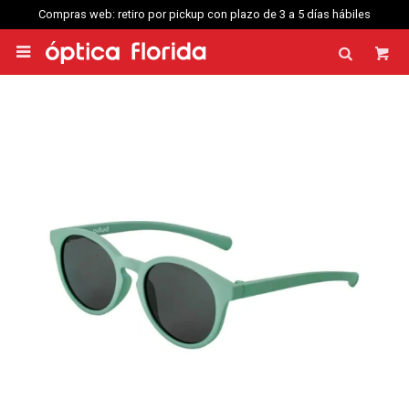
Compras web: retiro por pickup con plazo de 3 a 5 días hábiles
