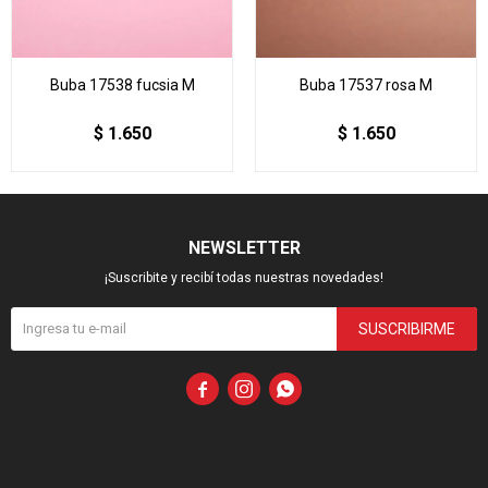
Buba 17538 fucsia M
Buba 17537 rosa M
$
1.650
$
1.650
NEWSLETTER
¡Suscribite y recibí todas nuestras novedades!
SUSCRIBIRME


